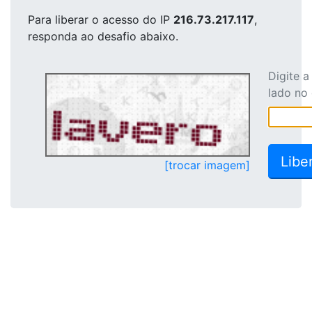
Para liberar o acesso
do IP
216.73.217.117
,
responda ao desafio abaixo.
Digite 
lado no
[trocar imagem]